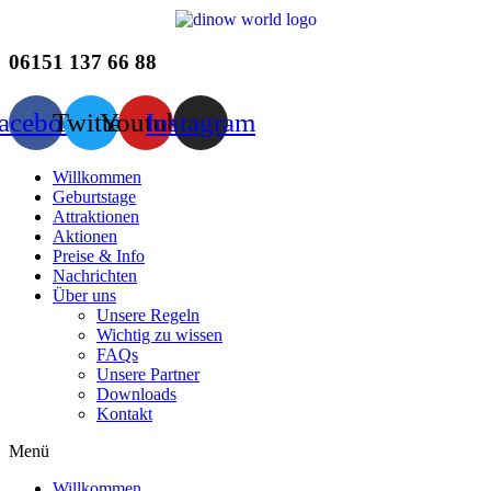
Zum
Inhalt
wechseln
06151 137 66 88
acebook
Twitter
Youtube
Instagram
Willkommen
Geburtstage
Attraktionen
Aktionen
Preise & Info
Nachrichten
Über uns
Unsere Regeln
Wichtig zu wissen
FAQs
Unsere Partner
Downloads
Kontakt
Menü
Willkommen