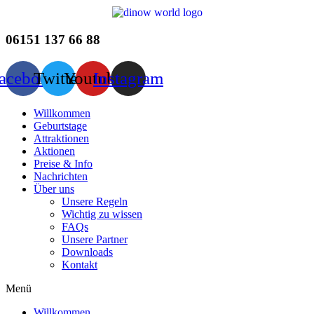
Zum
Inhalt
wechseln
06151 137 66 88
acebook
Twitter
Youtube
Instagram
Willkommen
Geburtstage
Attraktionen
Aktionen
Preise & Info
Nachrichten
Über uns
Unsere Regeln
Wichtig zu wissen
FAQs
Unsere Partner
Downloads
Kontakt
Menü
Willkommen