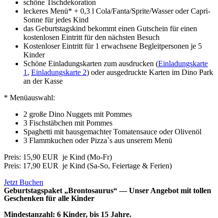
schöne Tischdekoration
leckeres Menü* + 0,3 l Cola/Fanta/Sprite/Wasser oder Capri-
Sonne für jedes Kind
das Geburtstagskind bekommt einen Gutschein für einen
kostenlosen Eintritt für den nächsten Besuch
Kostenloser Eintritt für 1 erwachsene Begleitpersonen je 5
Kinder
Schöne Einladungskarten zum ausdrucken (
Einladungskarte
1
,
Einladungskarte 2
) oder ausgedruckte Karten im Dino Park
an der Kasse
* Menüauswahl:
2 große Dino Nuggets mit Pommes
3 Fischstäbchen mit Pommes
Spaghetti mit hausgemachter Tomatensauce oder Olivenöl
3 Flammkuchen oder Pizza`s aus unserem Menü
Preis: 15,90 EUR je Kind (Mo-Fr)
Preis: 17,90 EUR je Kind
(Sa-So, Feiertage & Ferien)
Jetzt Buchen
Geburtstagspaket „Brontosaurus“ — Unser Angebot mit tollen
Geschenken für alle Kinder
Mindestanzahl: 6 Kinder, bis 15 Jahre.