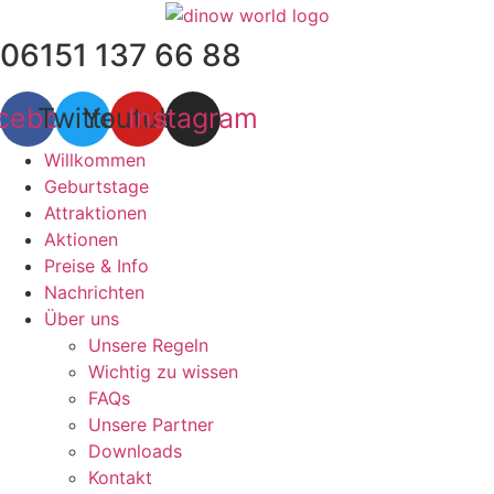
Zum
Inhalt
06151 137 66 88
wechseln
cebook
Twitter
Youtube
Instagram
Willkommen
Geburtstage
Attraktionen
Aktionen
Preise & Info
Nachrichten
Über uns
Unsere Regeln
Wichtig zu wissen
FAQs
Unsere Partner
Downloads
Kontakt