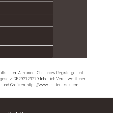
tsführer: Alexander Chrisanow Registergericht:
esetz: DE292129279 Inhaltlich Verantwortlicher
r und Grafiken: https://www.shutterstock.com