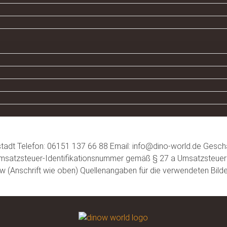
sum
adt Telefon: 06151 137 66 88 Email: info@dino-world.de Geschäf
satzsteuer-Identifikationsnummer gemäß § 27 a Umsatzsteuerg
(Anschrift wie oben) Quellenangaben für die verwendeten Bilde